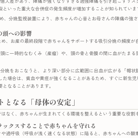
個人差があり、陣痛が強くなりすぎる過強陣痛を引き起こすリス
裂といった重大な合併症の発生頻度が増加することが知られていま
め、分娩監視装置により、赤ちゃんの心音とお母さんの陣痛の強さ
の頭への影響
ため、お産の最終段階で赤ちゃんをサポートする吸引分娩の頻度が
頭に一時的なむくみ（産瘤）や、頭の骨と骨膜の間に血がたまる
分娩をおこなうと、より深い部分に広範囲に出血が広がる「帽状
した場合は、貧血や黄疸が強くなることがあるため、すぐに新生児
要となることがあります。
トとなる「母体の安定」
ではなく、赤ちゃんが生まれてくる環境を整えるという重要な役割
ラックスすることで赤ちゃんを守れる
クや過呼吸（呼吸が浅く速くなる状態）に陥ると、赤ちゃんへの酸