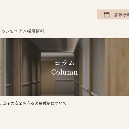
診療予
について
コラム
採用情報
コラム
Column
と母子の安全を守る医療体制について