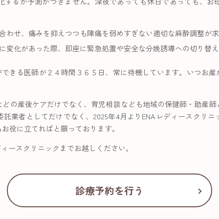
化するか予測がつきません。深夜であっても休日であっても、お
合わせ、痛みを抑えつつも陣痛を弱めすぎない適切な麻酔調整が求
に変化があった際、即座に緊急処置や安全な分娩誘導への切り替え
酔ができる医師が２４時間３６５日、常に待機しています。いつお産
などの産後ケアだけでなく、育児相談なども地域の保健師・助産師
託業者としてだけでなく、2025年4月よりENAレディースクリ
もお役に立てればと願っております。
ディースクリニックまでお越しください。
診療予約を行う