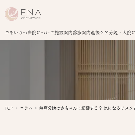
ごあいさつ
当院について
施設案内
診療案内
産後ケア
分娩・入院
TOP
コラム
無痛分娩は赤ちゃんに影響する？ 気になるリスク