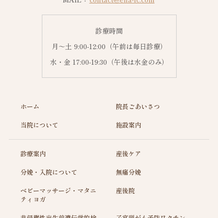
診療時間
月～土 9:00-12:00（午前は毎日診療）
水・金 17:00-19:30（午後は水金のみ）
ホーム
院長ごあいさつ
当院について
施設案内
診療案内
産後ケア
分娩・入院について
無痛分娩
ベビーマッサージ・マタニ
産後院
ティヨガ
非侵襲性出生前遺伝学的検
子宮頸がん予防ワクチン