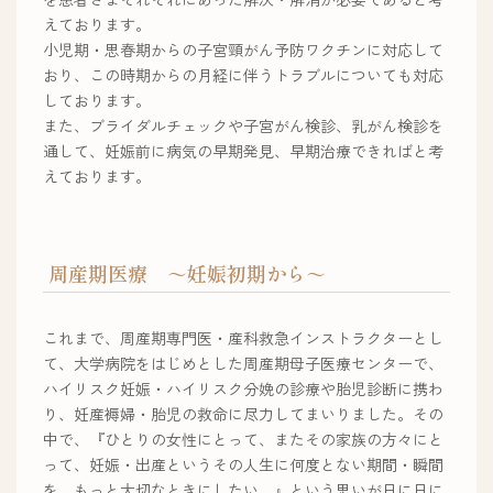
えております。
小児期・思春期からの子宮頸がん予防ワクチンに対応して
おり、この時期からの月経に伴うトラブルについても対応
しております。
また、ブライダルチェックや子宮がん検診、乳がん検診を
通して、妊娠前に病気の早期発見、早期治療できればと考
えております。
周産期医療 ～妊娠初期から～
これまで、周産期専門医・産科救急インストラクターとし
て、大学病院をはじめとした周産期母子医療センターで、
ハイリスク妊娠・ハイリスク分娩の診療や胎児診断に携わ
り、妊産褥婦・胎児の救命に尽力してまいりました。その
中で、『ひとりの女性にとって、またその家族の方々にと
って、妊娠・出産というその人生に何度とない期間・瞬間
を、もっと大切なときにしたい。』という思いが日に日に