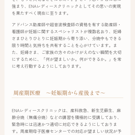
強まり、ENAレディースクリニックとしてその思いの実現
を果たすべく現在に至ります。
アドバンス助産師や超音波検査師の資格を有する助産師・
看護師が妊娠に関するスペシャリストが複数名おり、妊婦
さまひとりひとりに妊娠期から寄り添い、分娩中もできる
限り時間と気持ちを共有することを心がけています。ま
た、妊婦さま、ご家族の方々のかけがえのない瞬間を大切
にするために、「何が望ましいか。何ができるか。」を常
に考え行動するようにしております。
周産期医療 ～妊娠期から産後まで～
ENAレディースクリニックは、産科救急、新生児蘇生、麻
酔分娩（無痛分娩）などの講習を積極的に受講しており、
緊急時には迅速かつ適切に対応できるようにしておりま
す。周産期母子医療センターでの対応が望ましい状況が予