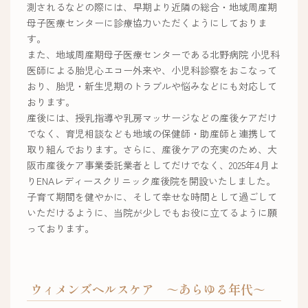
測されるなどの際には、早期より近隣の総合・地域周産期
母子医療センターに診療協力いただくようにしておりま
す。
また、地域周産期母子医療センターである北野病院 小児科
医師による胎児心エコー外来や、小児科診察をおこなって
おり、胎児・新生児期のトラブルや悩みなどにも対応して
おります。
産後には、授乳指導や乳房マッサージなどの産後ケアだけ
でなく、育児相談なども地域の保健師・助産師と連携して
取り組んでおります。さらに、産後ケアの充実のため、大
阪市産後ケア事業委託業者としてだけでなく、2025年4月よ
りENAレディースクリニック産後院を開設いたしました。
子育て期間を健やかに、そして幸せな時間として過ごして
いただけるように、当院が少しでもお役に立てるように願
っております。
ウィメンズヘルスケア ～あらゆる年代～