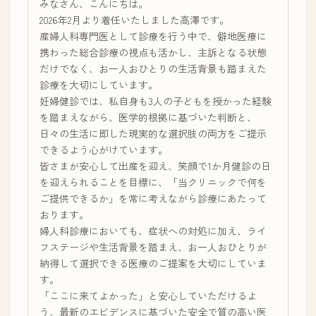
みなさん、こんにちは。
2026年2月より着任いたしました高澤です。
産婦人科専門医として診療を行う中で、僻地医療に
携わった総合診療の視点も活かし、主訴となる状態
だけでなく、お一人おひとりの生活背景も踏まえた
診療を大切にしています。
妊婦健診では、私自身も3人の子どもを授かった経験
を踏まえながら、医学的根拠に基づいた判断と、
日々の生活に即した現実的な選択肢の両方をご提示
できるよう心がけています。
皆さまが安心して出産を迎え、笑顔で1か月健診の日
を迎えられることを目標に、「当クリニックで何を
ご提供できるか」を常に考えながら診療にあたって
おります。
婦人科診療においても、症状への対処に加え、ライ
フステージや生活背景を踏まえ、お一人おひとりが
納得して選択できる医療のご提案を大切にしていま
す。
「ここに来てよかった」と安心していただけるよ
う、最新のエビデンスに基づいた安全で質の高い医