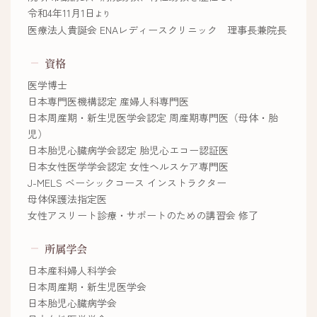
令和4年11月1日
より
医療法人貴誕会 ENAレディースクリニック 理事長兼院長
資格
医学博士
日本専門医機構認定 産婦人科専門医
日本周産期・新生児医学会認定 周産期専門医（母体・胎
児）
日本胎児心臓病学会認定 胎児心エコー認証医
日本女性医学学会認定 女性ヘルスケア専門医
J-MELS ベーシックコース インストラクター
母体保護法指定医
女性アスリート診療・サポートのための講習会 修了
所属学会
日本産科婦人科学会
日本周産期・新生児医学会
日本胎児心臓病学会