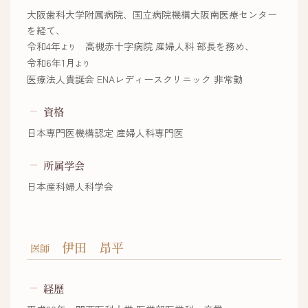
大阪歯科大学附属病院、国立病院機構大阪南医療センター
を経て、
令和4年
高槻赤十字病院 産婦人科 部長を務め、
より
令和6年1月
より
医療法人貴誕会 ENAレディースクリニック 非常勤
資格
日本専門医機構認定 産婦人科専門医
所属学会
日本産科婦人科学会
伊田 昂平
医師
経歴