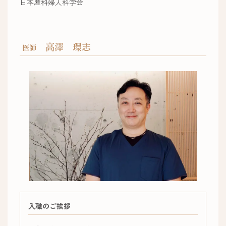
日本産科婦人科学会
高澤 環志
医師
入職のご挨拶