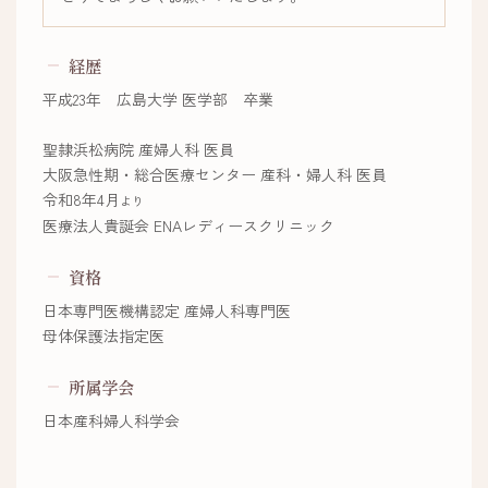
経歴
平成23年 広島大学 医学部 卒業
聖隷浜松病院 産婦人科 医員
大阪急性期・総合医療センター 産科・婦人科 医員
令和8年4月
より
医療法人貴誕会 ENAレディースクリニック
資格
日本専門医機構認定 産婦人科専門医
母体保護法指定医
所属学会
日本産科婦人科学会