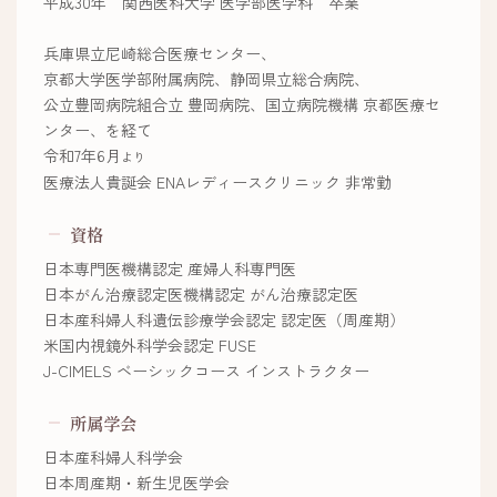
平成30年 関西医科大学 医学部医学科 卒業
兵庫県立尼崎総合医療センター、
京都大学医学部附属病院、静岡県立総合病院、
公立豊岡病院組合立 豊岡病院、国立病院機構 京都医療セ
ンター、を経て
令和7年6月
より
医療法人貴誕会 ENAレディースクリニック 非常勤
資格
日本専門医機構認定 産婦人科専門医
日本がん治療認定医機構認定 がん治療認定医
日本産科婦人科遺伝診療学会認定 認定医（周産期）
米国内視鏡外科学会認定 FUSE
J-CIMELS ベーシックコース インストラクター
所属学会
日本産科婦人科学会
日本周産期・新生児医学会