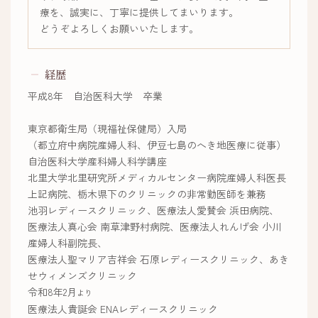
療を、誠実に、丁寧に提供してまいります。
どうぞよろしくお願いいたします。
経歴
平成8年 自治医科大学 卒業
東京都衛生局（現福祉保健局）入局
（都立府中病院産婦人科、伊豆七島のへき地医療に従事）
自治医科大学産科婦人科学講座
北里大学北里研究所メディカルセンター病院産婦人科医長
上記病院、栃木県下のクリニックの非常勤医師を兼務
池羽レディースクリニック、医療法人愛賛会 浜田病院、
医療法人真心会 南草津野村病院、医療法人れんげ会 小川
産婦人科副院長、
医療法人聖マリア吉祥会 石原レディースクリニック、あき
せウィメンズクリニック
令和8年2月
より
医療法人貴誕会 ENAレディースクリニック