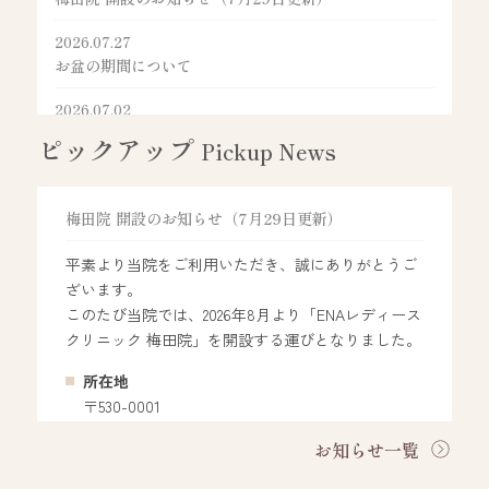
2026.07.27
お盆の期間について
2026.07.02
ベビーマッサージ・マタニティヨガの開催日時のお知
ピックアップ
Pickup News
らせ
2026.06.23
梅田院 開設のお知らせ（7月29日更新）
8月22日(土) 院外特別ペアレンツクラス（ミルク作り体
験）を開催いたします
平素より当院をご利用いただき、誠にありがとうご
2026.06.01
ざいます。
産後ケア事業のお問い合わせについて
このたび当院では、2026年8月より「ENAレディース
クリニック 梅田院」を開設する運びとなりました。
2026.06.01
産後院見学のご案内
所在地
〒530-0001
2026.05.26
大阪市北区梅田1丁目11－4
電子的診療情報連携体制整備加算に関するお知らせ
お知らせ一覧
大阪駅前第4ビル1階
診療時間