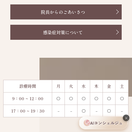
2026.04.30
医師入職のご案内
月～金曜（通常）
院長からのごあいさつ
12:00～14:30 / 15:30～17:00 / 17:30～21:00
2026.04.15
土曜（午前診察）
採用枠を拡大中です
9:00～13:00
感染症対策について
※休診日：日曜・祝日
2026.04.03
次世代のリーダーを紹介する「WSJ×NEL」に掲載さ
梅田院の開設に伴い、診療内容やアクセス、診療時
れました
間などの詳細をご案内する「梅田院公式サイト」を
公開いたしました。
2026.03.05
無痛分娩の説明会のお知らせ
梅田院公式サイト
https://umeda.ena-lc.com/
2026.01.09
「街の頼れるドクターたち」に掲載されました
梅田院Instagram
を開設いたしました。随時最新
診療時間
月
火
水
木
金
土
情報を掲載しております。
2025.12.29
9：00 ~ 12：00
〇
〇
〇
〇
〇
〇
当院Instagram
でも随時情報を掲載しております
米TIME誌(アジア版)「Medical Trailblazers
Content by Global Kigyo Co.,Ltd.」に掲載されまし
17：00 ~ 19：30
–
–
〇
–
〇
–
今後も地域の皆さまに信頼いただける医療を提供で
た
×
きるよう、スタッフ一同努めてまいります。
AIコンシェルジュ
本院・梅田院ともに、どうぞよろしくお願い申し上
2025.11.27