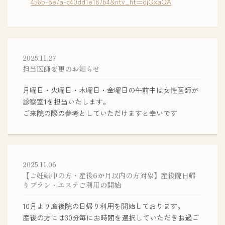
456b-8e7a-c40dd1e187b4&ntv_ht=djQxaQA
2025.11.27
担当医師変更のお知らせ
月曜日・火曜日・木曜日・金曜日の午前中は女性医師が
診察室1を担当いたします。
ご来院の際の参考としていただけますと幸いです
2025.11.06
【ご妊娠中の方・産後6か月以内の方対象】産後院日帰
りプラン・エステご利用の開始
10月より産後院の日帰り利用を開始しております。
産後の方には30分毎にお時間を選択していただきお過ご