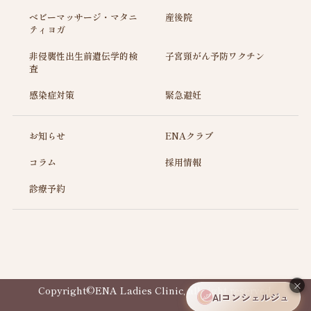
ベビーマッサージ・マタニ
産後院
ティヨガ
非侵襲性出生前遺伝学的検
子宮頸がん予防ワクチン
査
感染症対策
緊急避妊
お知らせ
ENAクラブ
コラム
採用情報
診療予約
×
Copyright©ENA Ladies Clinic, all right reserved.
AIコンシェルジュ