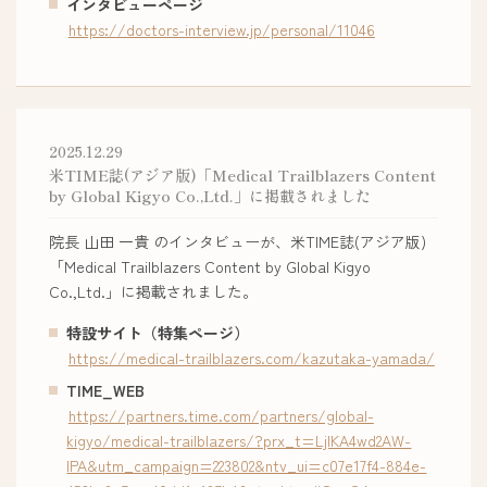
インタビューページ
https://doctors-interview.jp/personal/11046
2025.12.29
米TIME誌(アジア版)「Medical Trailblazers Content
by Global Kigyo Co.,Ltd.」に掲載されました
院長 山田 一貴 のインタビューが、米TIME誌(アジア版)
「Medical Trailblazers Content by Global Kigyo
Co.,Ltd.」に掲載されました。
特設サイト（特集ページ）
https://medical-trailblazers.com/kazutaka-yamada/
TIME_WEB
https://partners.time.com/partners/global-
kigyo/medical-trailblazers/?prx_t=LjIKA4wd2AW-
IPA&utm_campaign=223802&ntv_ui=c07e17f4-884e-