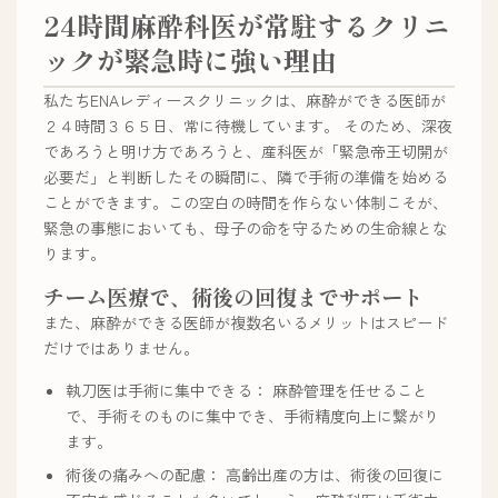
24時間麻酔科医が常駐するクリニ
ックが緊急時に強い理由
私たちENAレディースクリニックは、麻酔ができる医師が
２４時間３６５日、常に待機しています。 そのため、深夜
であろうと明け方であろうと、産科医が「緊急帝王切開が
必要だ」と判断したその瞬間に、隣で手術の準備を始める
ことができます。この空白の時間を作らない体制こそが、
緊急の事態においても、母子の命を守るための生命線とな
ります。
チーム医療で、術後の回復までサポート
また、麻酔ができる医師が複数名いるメリットはスピード
だけではありません。
執刀医は手術に集中できる： 麻酔管理を任せること
で、手術そのものに集中でき、手術精度向上に繋がり
ます。
術後の痛みへの配慮： 高齢出産の方は、術後の回復に