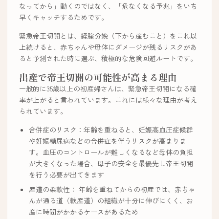
なってから」動くのではなく、「危なくなる予兆」をいち
早くキャッチするためです。
緊急帝王切開とは、経腟分娩（下から産むこと）をこれ以
上続けると、赤ちゃんや母体にダメージが残るリスクがあ
ると予測された時に選ぶ、積極的な危険回避ルートです。
出産で帝王切開の可能性が高まる理由
一般的に35歳以上の初産婦さんは、緊急帝王切開になる確
率が上がると言われています。これには様々な理由が考え
られています。
合併症のリスク：年齢を重ねると、妊娠高血圧症候群
や妊娠糖尿病などの合併症を伴うリスクが高まりま
す。血圧のコントロールが難しくなるなど母体の負担
が大きくなった場合、母子の安全を最優先し帝王切開
を行う必要が出てきます
産道の柔軟性： 年齢を重ねてからの初産では、赤ちゃ
んが通る道（軟産道）の組織が十分に伸びにくく、お
産に時間がかかるケースがあるため