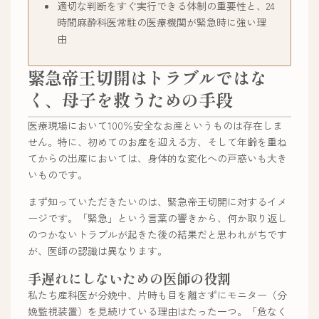
適切な判断をすぐ実行できる体制の重要性と、24
時間麻酔科医常駐の医療機関が緊急時に強い理
由
緊急帝王切開はトラブルではな
く、母子を救うための手段
医療現場において100％安全なお産というものは存在しま
せん。特に、初めてのお産を迎える方、そして年齢を重ね
てからの出産においては、身体的な変化への戸惑いも大き
いものです。
まず知っていただきたいのは、緊急帝王切開に対するイメ
ージです。「緊急」という言葉の響きから、何か取り返し
のつかないトラブルが起きた後の結果だと思われがちです
が、医師の認識は異なります。
手遅れにしないための医師の役割
私たち産科医が分娩中、片時も目を離さずにモニター（分
娩監視装置）を見続けている理由はたった一つ。「危なく