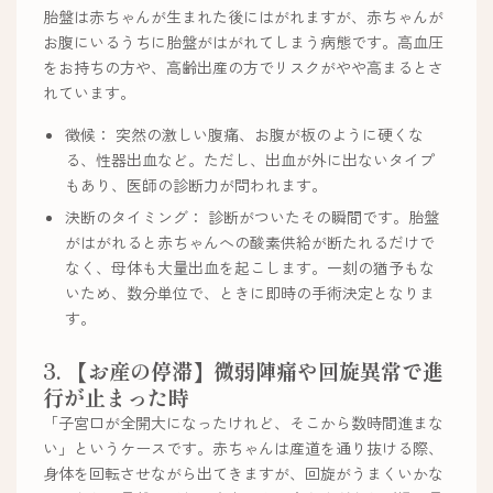
胎盤は赤ちゃんが生まれた後にはがれますが、赤ちゃんが
お腹にいるうちに胎盤がはがれてしまう病態です。高血圧
をお持ちの方や、高齢出産の方でリスクがやや高まるとさ
れています。
徴候： 突然の激しい腹痛、お腹が板のように硬くな
る、性器出血など。ただし、出血が外に出ないタイプ
もあり、医師の診断力が問われます。
決断のタイミング： 診断がついたその瞬間です。胎盤
がはがれると赤ちゃんへの酸素供給が断たれるだけで
なく、母体も大量出血を起こします。一刻の猶予もな
いため、数分単位で、ときに即時の手術決定となりま
す。
3. 【お産の停滞】微弱陣痛や回旋異常で進
行が止まった時
「子宮口が全開大になったけれど、そこから数時間進まな
い」というケースです。赤ちゃんは産道を通り抜ける際、
身体を回転させながら出てきますが、回旋がうまくいかな