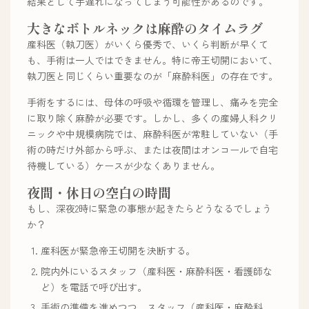
結果として手遅れになってしまう可能性があるのです。
大きなボトルネックは麻酔のタイムラグ
産科医（執刀医）がいくら優秀で、いくら判断が早くて
も、手術は一人ではできません。特に帝王切開において、
執刀医と同じくらい重要なのが「麻酔科医」の存在です。
手術をするには、母体の呼吸や循環を管理し、痛みを完全
に取り除く麻酔が必要です。しかし、多くの産婦人科クリ
ニックや中規模病院では、麻酔科医が常駐していない（手
術の時だけ外部から呼ぶ、または夜間はオンコールで自宅
待機している）ケースが少なくありません。
夜間・休日の空白の時間
もし、深夜2時に緊急の事態が起きたらどうなるでしょう
か？
産科医が緊急帝王切開を決断する。
院内外にいるスタッフ（産科医・麻酔科医・看護師な
ど）を電話で呼び出す。
手術の準備を進めつつ、スタッフ（産科医・麻酔科