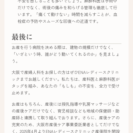
不安を感じることも多いでしょう。麻酔科医は手術中
だけでなく、術後の痛みを和らげる管理も徹底して行
います。「痛くて動けない」時間を減らすことが、血
栓症の予防やスムーズな回復への近道です。
最後に
お産を行う病院を決める際は、建物の規模だけでなく、
「いざという時、誰がどう動いてくれるのか」を見ましょ
う。
大阪で産婦人科をお探しの方はぜひENAレディースクリニ
ックまでお越しください。私たちは、産科医と麻酔科医が
タッグを組み、あなたの「もしも」の不安を、全力で受け
止めます。
お産はもちろん、産後には授乳指導や乳房マッサージなど
の産後ケアだけでなく、育児相談なども地域の保健師・助
産師と連携して取り組んでおります。さらに、産後ケアの
充実のため、大阪市産後ケア事業委託業者としてだけでな
く、2025年4月よりENAレディースクリニック産後院を開設