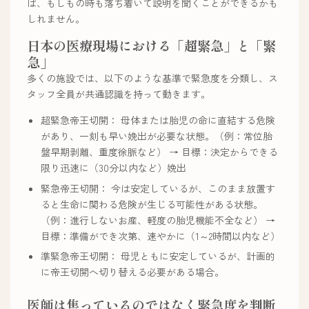
ば、もしもの時も落ち着いて説明を聞くことができるかも
しれません。
日本の医療現場における「超緊急」と「緊
急」
多くの施設では、以下のような基準で緊急度を分類し、ス
タッフ全員が共通認識を持って動きます。
超緊急帝王切開： 母体または胎児の命に直結する危険
があり、一刻も早い娩出が必要な状態。（例：常位胎
盤早期剥離、重度徐脈など） → 目標：決定からできる
限り迅速に（30分以内など）娩出
緊急帝王切開： 今は安定しているが、このまま放置す
ると生命に関わる危険が生じる可能性がある状態。
（例：進行しないお産、軽度の胎児機能不全など） →
目標：準備ができ次第、速やかに（1～2時間以内など）
準緊急帝王切開： 母児ともに安定しているが、計画的
に帝王切開へ切り替える必要がある場合。
医師は焦っているのではなく緊急度を判断