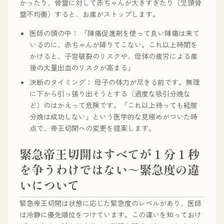
かったり、骨盤に対して赤ちゃんが大きすぎたり（児頭骨
盤不均衡）すると、お産がストップします。
医師の頭の中： 「陣痛促進剤を使って良い陣痛は来て
いるのに、赤ちゃんが降りてこない。これ以上時間を
かけると、子宮破裂のリスクや、母体の疲労による産
後の大量出血のリスクが高まる」
決断のタイミング： 母子の体力が尽きる前です。無理
に下から引っ張り出そうとする（過度な吸引分娩な
ど）のはかえって危険です。「これ以上待っても経腟
分娩は成功しない」という医学的な見極めがついた時
点で、帝王切開への変更を提案します。
緊急帝王切開はすべてが１分１秒
を争うわけではない～緊急度の違
いについて
緊急帝王切開は状態に応じた緊急度のレベルがあり、医師
は冷静に優先順位をつけています。この違いを知っておけ