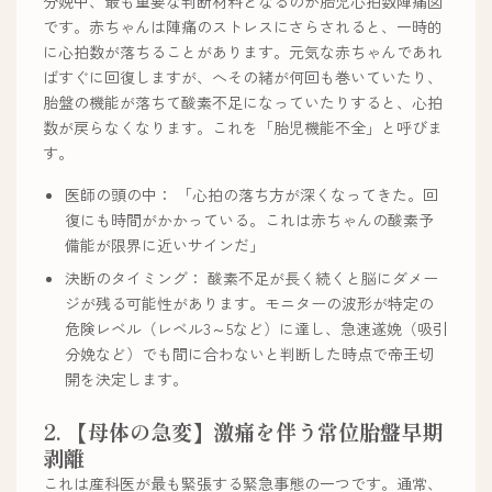
分娩中、最も重要な判断材料となるのが胎児心拍数陣痛図
です。赤ちゃんは陣痛のストレスにさらされると、一時的
に心拍数が落ちることがあります。元気な赤ちゃんであれ
ばすぐに回復しますが、へその緒が何回も巻いていたり、
胎盤の機能が落ちて酸素不足になっていたりすると、心拍
数が戻らなくなります。これを「胎児機能不全」と呼びま
す。
医師の頭の中： 「心拍の落ち方が深くなってきた。回
復にも時間がかかっている。これは赤ちゃんの酸素予
備能が限界に近いサインだ」
決断のタイミング： 酸素不足が長く続くと脳にダメー
ジが残る可能性があります。モニターの波形が特定の
危険レベル（レベル3～5など）に達し、急速遂娩（吸引
分娩など）でも間に合わないと判断した時点で帝王切
開を決定します。
2. 【母体の急変】激痛を伴う常位胎盤早期
剥離
これは産科医が最も緊張する緊急事態の一つです。通常、