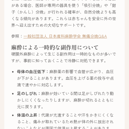
がある場合、医師が専用の器具を使う「吸引分娩」や「鉗
子（かんし）分娩」が行われる確率が、自然分娩よりも高
くなる傾向があります。これらは赤ちゃんを安全に外の世
界へ迎え出すための大切なサポートです。
参照：
一般社団法人 日本産科麻酔学会 無痛分娩Q&A
麻酔による一時的な副作用について
硬膜外麻酔によって生じる副作用は一時的なものが多いで
すが、事前に知っておくことで冷静に対処できます。
母体の血圧低下：
麻酔薬の影響で血管が広がり、血圧
が下がることがあります。血圧を上げる薬の投与や点
滴で速やかに対応します。
足のしびれ：
麻酔が効いている間は足がしびれたり動
かしにくくなったりしますが、麻酔が切れるとともに
元に戻ります。
体温の上昇：
代謝が亢進することや汗をかきにくくな
ること、痛みが取れているため熱が体の外に放出され
ないことなどが原因で体温が上昇することがありま