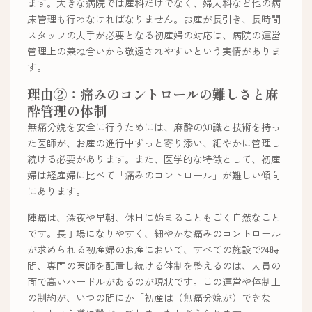
ます。大きな病院では産科だけでなく、婦人科など他の病
床管理も行わなければなりません。お産が長引き、長時間
スタッフの人手が必要となる初産婦の対応は、病院の運営
管理上の兼ね合いから敬遠されやすいという実情がありま
す。
理由②：痛みのコントロールの難しさと麻
酔管理の体制
無痛分娩を安全に行うためには、麻酔の知識と技術を持っ
た医師が、お産の進行中ずっと寄り添い、細やかに管理し
続ける必要があります。また、医学的な特徴として、初産
婦は経産婦に比べて「痛みのコントロール」が難しい傾向
にあります。
陣痛は、深夜や早朝、休日に始まることもごく自然なこと
です。長丁場になりやすく、細やかな痛みのコントロール
が求められる初産婦のお産において、すべての施設で24時
間、専門の医師を配置し続ける体制を整えるのは、人員の
面で高いハードルがあるのが現状です。この運営や体制上
の制約が、いつの間にか「初産は（無痛分娩が）できな