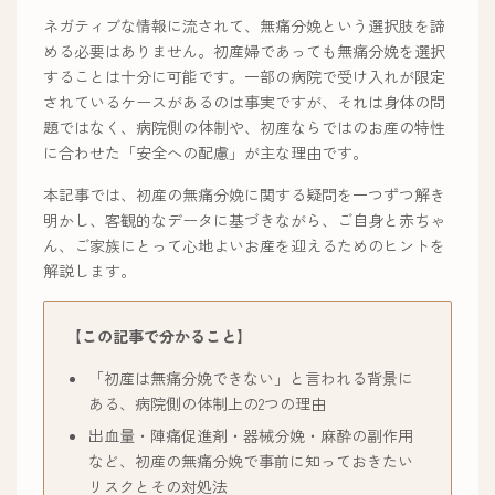
ネガティブな情報に流されて、無痛分娩という選択肢を諦
める必要はありません。初産婦であっても無痛分娩を選択
することは十分に可能です。一部の病院で受け入れが限定
されているケースがあるのは事実ですが、それは身体の問
題ではなく、病院側の体制や、初産ならではのお産の特性
に合わせた「安全への配慮」が主な理由です。
本記事では、初産の無痛分娩に関する疑問を一つずつ解き
明かし、客観的なデータに基づきながら、ご自身と赤ちゃ
ん、ご家族にとって心地よいお産を迎えるためのヒントを
解説します。
【この記事で分かること】
「初産は無痛分娩できない」と言われる背景に
ある、病院側の体制上の2つの理由
出血量・陣痛促進剤・器械分娩・麻酔の副作用
など、初産の無痛分娩で事前に知っておきたい
リスクとその対処法